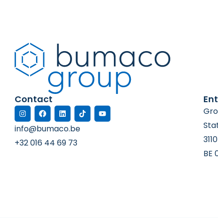
Contact
Ent
Gro
Sta
info@bumaco.be
311
+32 016 44 69 73
BE 