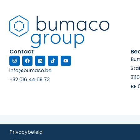
Contact
Bed
Bum
Sta
info@bumaco.be
311
+32 016 44 69 73
BE 
Privacybeleid