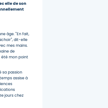
c elle de son
ionnellement
ne âge. "En fait,
hoir", dit-elle
 avec mes mains.
maine de
is été mon point
pé sa passion
ngtemps assise à
ciences
lications
ze jours chez