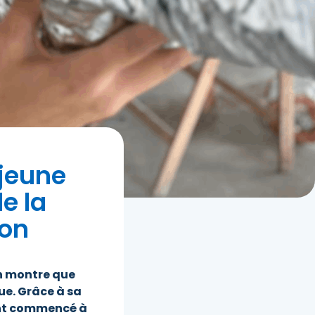
 jeune
e la
ion
n montre que
ue. Grâce à sa
ent commencé à