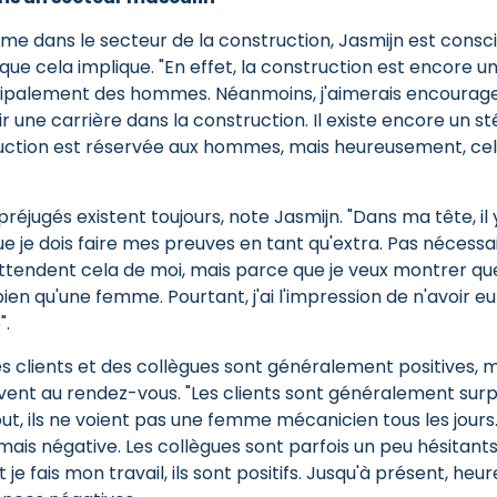
me dans le secteur de la construction, Jasmijn est consci
que cela implique. "En effet, la construction est encore u
ncipalement des hommes. Néanmoins, j'aimerais encourage
 une carrière dans la construction. Il existe encore un s
ruction est réservée aux hommes, mais heureusement, ce
réjugés existent toujours, note Jasmijn. "Dans ma tête, il
que je dois faire mes preuves en tant qu'extra. Pas néces
attendent cela de moi, mais parce que je veux montrer qu
ien qu'une femme. Pourtant, j'ai l'impression de n'avoir eu
".
es clients et des collègues sont généralement positives, 
uvent au rendez-vous. "Les clients sont généralement surp
out, ils ne voient pas une femme mécanicien tous les jours
amais négative. Les collègues sont parfois un peu hésitants,
e fais mon travail, ils sont positifs. Jusqu'à présent, heur