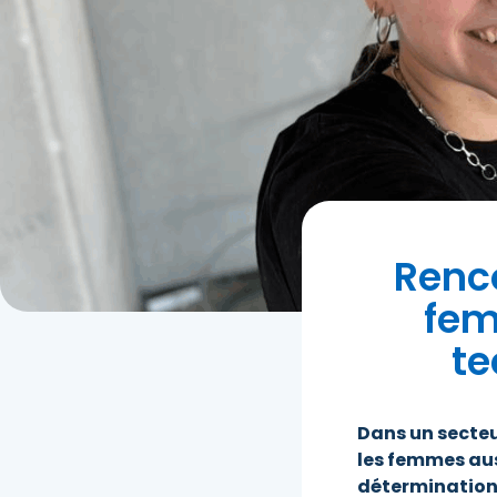
Renco
fem
te
Dans un secte
les femmes aus
détermination 