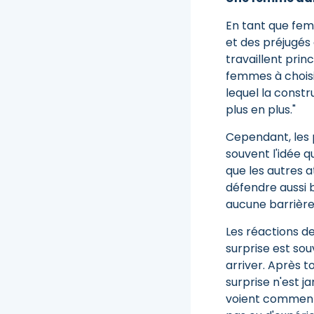
En tant que fem
et des préjugés 
travaillent pri
femmes à choisir
lequel la const
plus en plus."
Cependant, les p
souvent l'idée 
que les autres 
défendre aussi b
aucune barrière
Les réactions d
surprise est so
arriver. Après t
surprise n'est j
voient comment j