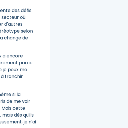
ente des défis
n secteur où
r d'autres
téréotype selon
la change de
 y a encore
sairement parce
e je peux me
 à franchir
même si la
ris de me voir
. Mais cette
 mais dès qu'ils
eusement, je n'ai