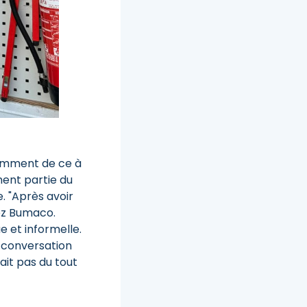
remment de ce à
ment partie du
. "Après avoir
hez Bumaco.
 et informelle.
a conversation
ait pas du tout