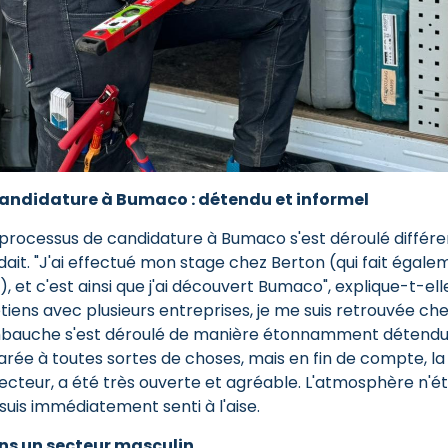
candidature à Bumaco : détendu et informel
e processus de candidature à Bumaco s'est déroulé diffé
ndait. "J'ai effectué mon stage chez Berton (qui fait égale
et c'est ainsi que j'ai découvert Bumaco", explique-t-elle
tiens avec plusieurs entreprises, je me suis retrouvée c
mbauche s'est déroulé de manière étonnamment détendue
arée à toutes sortes de choses, mais en fin de compte, l
ecteur, a été très ouverte et agréable. L'atmosphère n'ét
suis immédiatement senti à l'aise.
s un secteur masculin