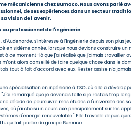
me mécanicienne chez Bumaco. Nous avons parlé ave
ssionnel, de ses expériences dans un secteur tradit
sa vision de l'avenir.
 au professionnel de l'ingénierie
 d'Audenarde, s'intéresse à l'ingénierie depuis son plus jeu
 en sixième année, lorsque nous devions construire un nic
est à ce moment-là que j'ai réalisé que j'aimais travailler
 m'ont alors conseillé de faire quelque chose dans le do
j'étais tout à fait d'accord avec eux. Rester assise n'a jama
 une spécialisation en ingénierie à TSO, où elle a dévelop
. "J'ai remarqué que je devenais folle si je restais trop lo
donc décidé de poursuivre mes études à l'université des s
ves, où j'ai choisi un cours axé principalement sur les app
systèmes d'énergie renouvelable." Elle travaille depuis quin
, qui fait partie du groupe Bumaco.