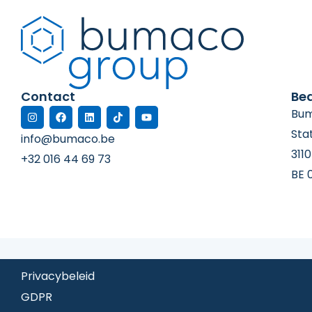
Contact
Bed
Bum
Sta
info@bumaco.be
311
+32 016 44 69 73
BE 
Privacybeleid
GDPR