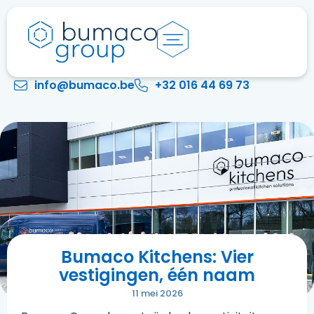
info@bumaco.be
+32 016 44 69 73
Bumaco Kitchens: Vier
vestigingen, één naam
11 mei 2026