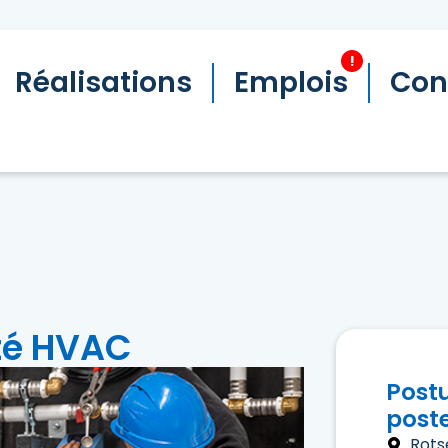
!
Réalisations
Emplois
Con
té HVAC
Post
post
Rots