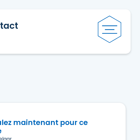
tact
ulez maintenant pour ce
e
elaar