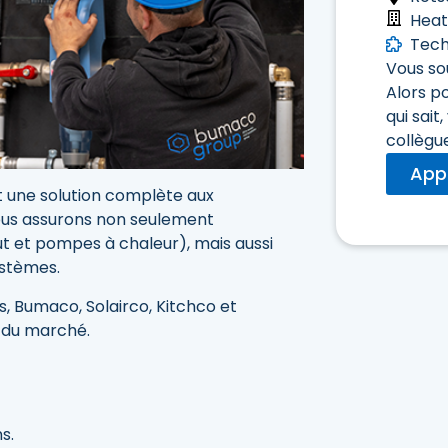
Hea
Tech
Vous so
Alors p
qui sai
collègu
App
nt une solution complète aux
 Nous assurons non seulement
ut et pompes à chaleur), mais aussi
ystèmes.
, Bumaco, Solairco, Kitchco et
s du marché.
s.