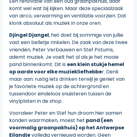
Een renovatie van een oud graanpakhuis, daar
komt wel wat bij kijken. Maar deze speciaalzaak
van airco, verwarming en ventilatie voorzien. Dat
klonk absoluut als muziek in onze oren.
Djingel Djangel
, het doet bij sommige van jullie
vast een belletje rinkelen. De zaak van deze twee
vrienden, Peter Verbauwen en Stef Potums,
ademt muziek. Je voelt het al als je het mooie
pand binnenkomt. Dit is
een klein stukje hemel
op aarde voor elke muziekliefhebbe
r. Denk
maar aan: rustig iets drinken terwijl je geniet van
je favoriete muziek op de achtergrond en
tussendoor eindeloos snuisteren tussen de
vinylplaten in de shop.
Vooraleer Peter en Stef hun droom hier samen
konden waarmaken, moest het
pand (een
voormalig graanpakhuis) op het Antwerpse
Eilandje
volledig vernieuwd worden. Geen