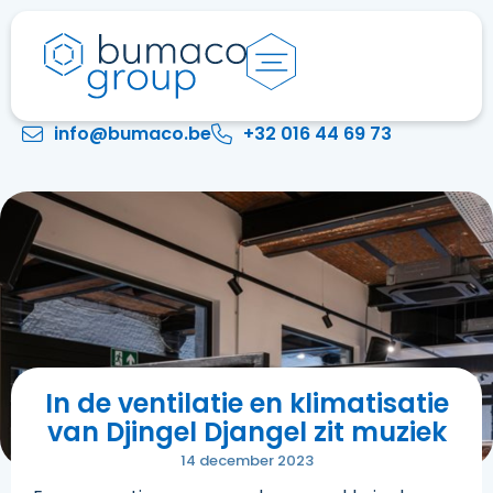
info@bumaco.be
+32 016 44 69 73
In de ventilatie en klimatisatie
van Djingel Djangel zit muziek
14 december 2023