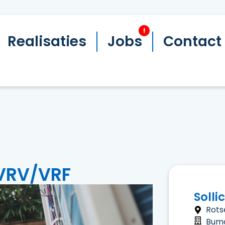
!
Realisaties
Jobs
Contact
 VRV/VRF
Solli
Rots
Bum