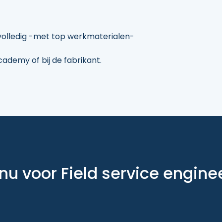
volledig -met top werkmaterialen-
demy of bij de fabrikant.
r nu voor Field service engin