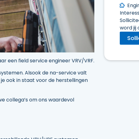
Engi
Interes
Sollicit
word jij
Soll
ar een field service engineer VRV/VRF.
systemen. Alsook de na-service valt
je ook in staat voor de herstellingen
we collega’s om ons waardevol
: