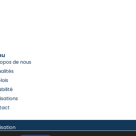
nu
ropos de nous
alités
lois
bilité
isations
tact
isation