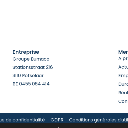
Entreprise
Me
A p
Groupe Bumaco
Actu
Stationsstraat 216
3110 Rotselaar
Emp
BE 0455 064 414
Dura
Réal
Con
que de confidentialité
GDPR
Conditions générales d'util
© 2026 Bumaco Group tous droits réservés