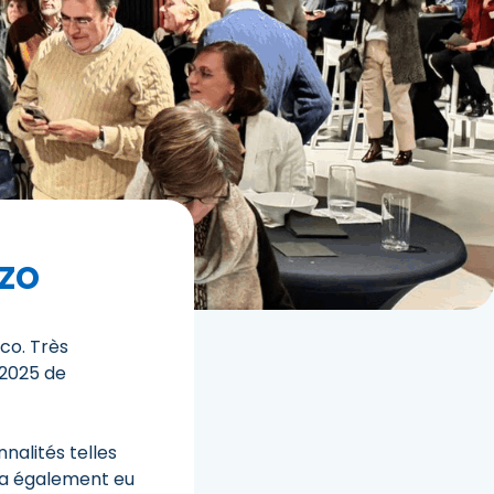
zo
co. Très
 2025 de
nalités telles
y a également eu