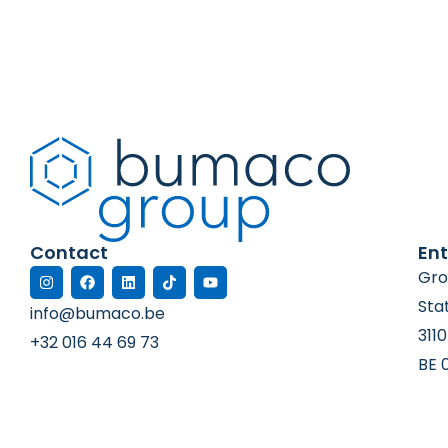
Contact
Ent
Gro
Sta
info@bumaco.be
311
+32 016 44 69 73
BE 