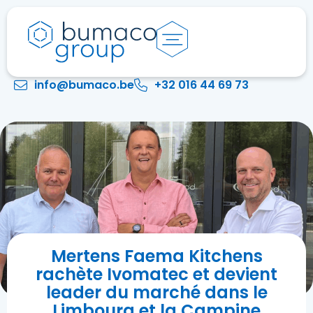
info@bumaco.be
+32 016 44 69 73
Mertens Faema Kitchens
rachète Ivomatec et devient
leader du marché dans le
Limbourg et la Campine