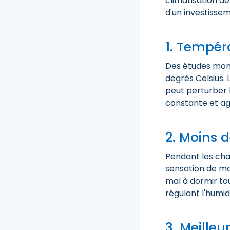
climatisation de
d'un investisse
1. Tempér
Des études mont
degrés Celsius. 
peut perturber 
constante et ag
2. Moins 
Pendant les cha
sensation de moi
mal à dormir tou
régulant l'humid
3. Meilleur