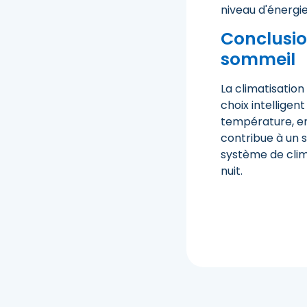
niveau d'énergi
Conclusion
sommeil
La climatisatio
choix intelligen
température, en 
contribue à un 
système de clim
nuit.