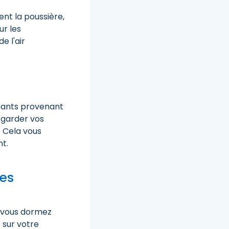
ent la poussière,
ur les
e l'air
geants provenant
 garder vos
 Cela vous
t.
des
, vous dormez
 sur votre