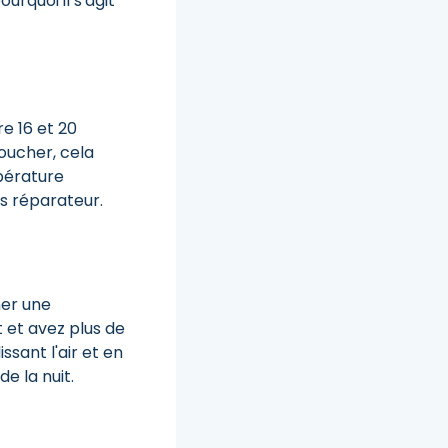
urquoi il s'agit
e 16 et 20
coucher, cela
pérature
s réparateur.
ner une
t et avez plus de
ssant l'air et en
e la nuit.