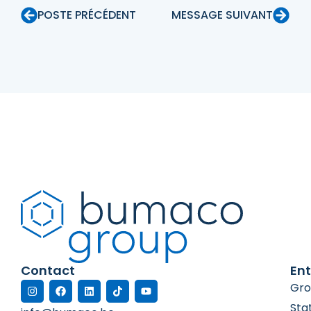
POSTE PRÉCÉDENT
MESSAGE SUIVANT
Contact
Ent
Gro
Sta