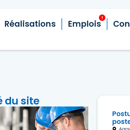
!
Réalisations
Emplois
Con
 du site
Post
post
Aars