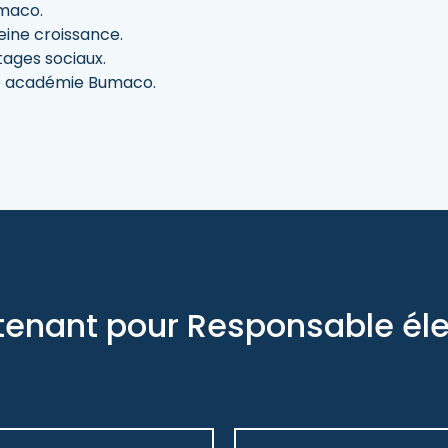
umaco.
eine croissance.
ages sociaux.
re académie Bumaco.
enant pour Responsable élec