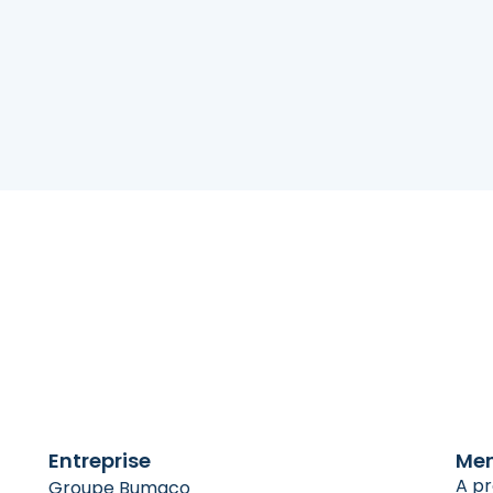
Entreprise
Me
A p
Groupe Bumaco