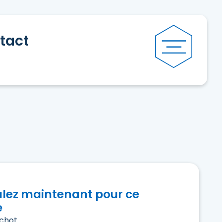
tact
ulez maintenant pour ce
e
chot