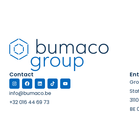
Contact
Ent
Gro
Sta
info@bumaco.be
311
+32 016 44 69 73
BE 